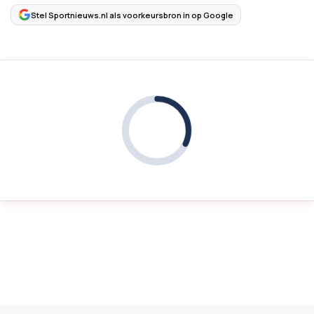
Stel Sportnieuws.nl als voorkeursbron in op Google