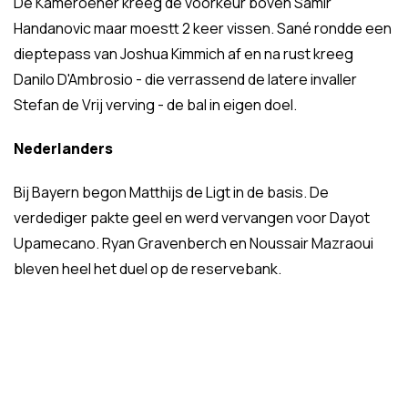
De Kameroener kreeg de voorkeur boven Samir
Handanovic maar moestt 2 keer vissen. Sané rondde een
dieptepass van Joshua Kimmich af en na rust kreeg
Danilo D'Ambrosio - die verrassend de latere invaller
Stefan de Vrij verving - de bal in eigen doel.
Nederlanders
Bij Bayern begon Matthijs de Ligt in de basis. De
verdediger pakte geel en werd vervangen voor Dayot
Upamecano. Ryan Gravenberch en Noussair Mazraoui
bleven heel het duel op de reservebank.