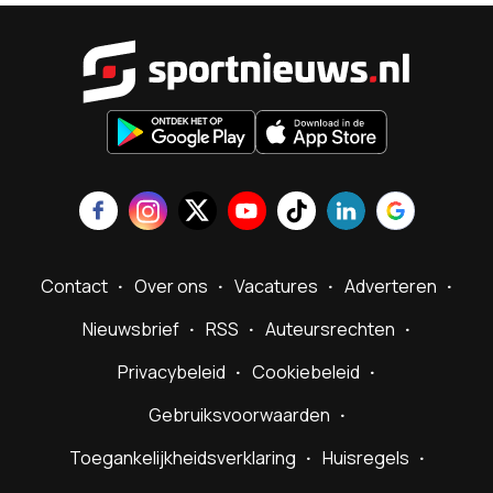
Sportnieu
Contact
Over ons
Vacatures
Adverteren
Nieuwsbrief
RSS
Auteursrechten
Privacybeleid
Cookiebeleid
Gebruiksvoorwaarden
Toegankelijkheidsverklaring
Huisregels