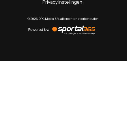
Privacy instellingen
©
2026
DPG Media B.V. alle rechten voorbehouden.
Powered
by
Sportal365
Sportnieuws.nl
NET BINNEN
PODCAST
LIVE
VIDEO