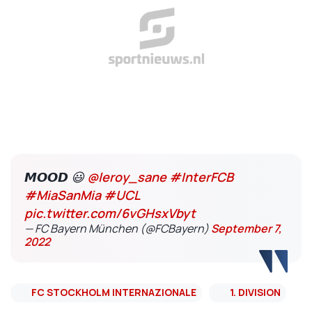
𝙈𝙊𝙊𝘿 😃
@leroy_sane
#InterFCB
#MiaSanMia
#UCL
pic.twitter.com/6vGHsxVbyt
— FC Bayern München (@FCBayern)
September 7,
2022
FC STOCKHOLM INTERNAZIONALE
1. DIVISION