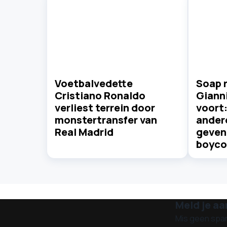
Voetbalvedette
Soap 
Cristiano Ronaldo
Gianni
verliest terrein door
voort
monstertransfer van
ander
Real Madrid
geven 
boyco
Meld je aa
Mis geen spa