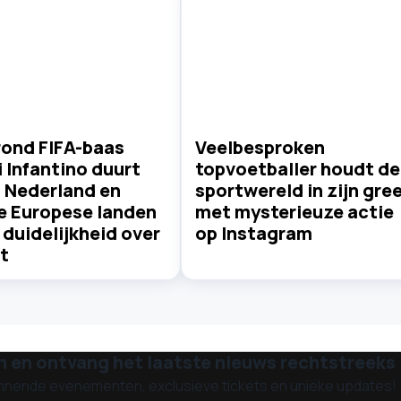
rond FIFA-baas
Veelbesproken
 Infantino duurt
topvoetballer houdt de
: Nederland en
sportwereld in zijn gre
e Europese landen
met mysterieuze actie
duidelijkheid over
op Instagram
t
n en ontvang het laatste nieuws rechtstreeks i
nnende evenementen, exclusieve tickets en unieke updates!