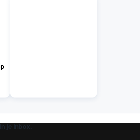
ep
n je inbox.