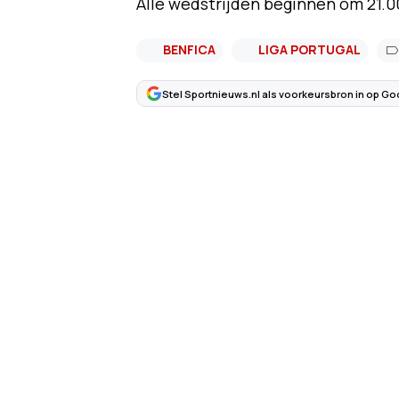
Alle wedstrijden beginnen om 21.00
BENFICA
LIGA PORTUGAL
Stel Sportnieuws.nl als voorkeursbron in op Go