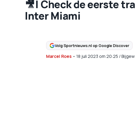
🎥 | Check de eerste tr
Inter Miami
Volg Sportnieuws.nl op Google Discover
Marcel Roes
•
18 juli 2023
om
20:25
/
Bijgew