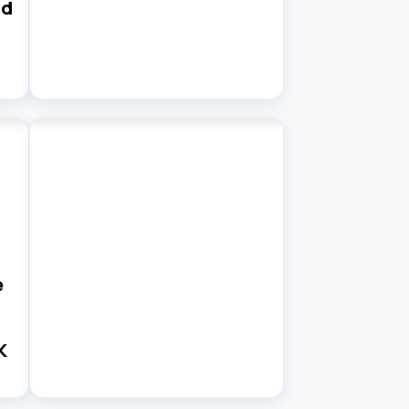
nd
e
K