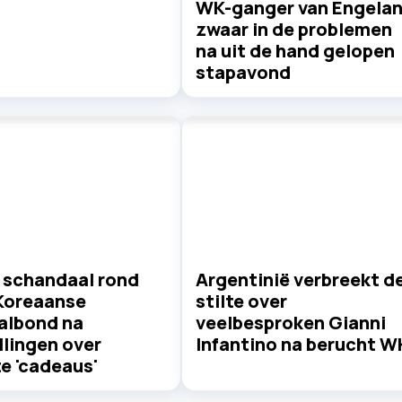
WK-ganger van Engela
zwaar in de problemen
na uit de hand gelopen
stapavond
 schandaal rond
Argentinië verbreekt d
Koreaanse
stilte over
albond na
veelbesproken Gianni
llingen over
Infantino na berucht W
e 'cadeaus'