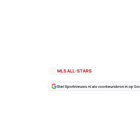
MLS ALL-STARS
Stel Sportnieuws.nl als voorkeursbron in op Go