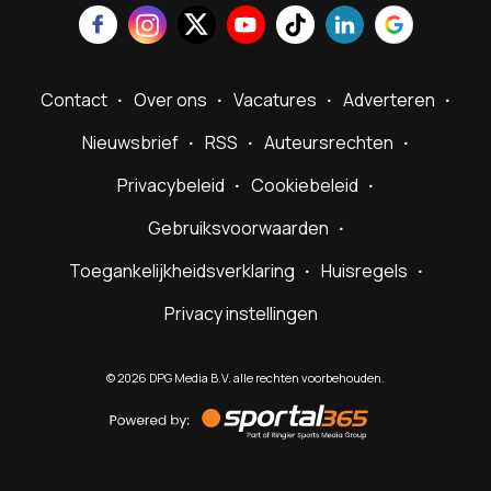
Contact
Over ons
Vacatures
Adverteren
Nieuwsbrief
RSS
Auteursrechten
Privacybeleid
Cookiebeleid
Gebruiksvoorwaarden
Toegankelijkheidsverklaring
Huisregels
Privacy instellingen
©
2026
DPG Media B.V. alle rechten voorbehouden.
Powered
by
Sportal365