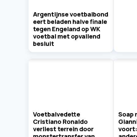
Argentijnse voetbalbond
eert beladen halve finale
tegen Engeland op WK
voetbal met opvallend
besluit
Voetbalvedette
Soap 
Cristiano Ronaldo
Gianni
verliest terrein door
voort
monstertransfer van
ander