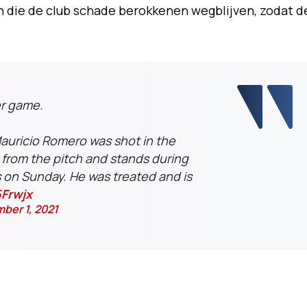
 die de club schade berokkenen wegblijven, zodat d
er game.
auricio Romero was shot in the
 from the pitch and stands during
 on Sunday. He was treated and is
5Frwjx
ber 1, 2021