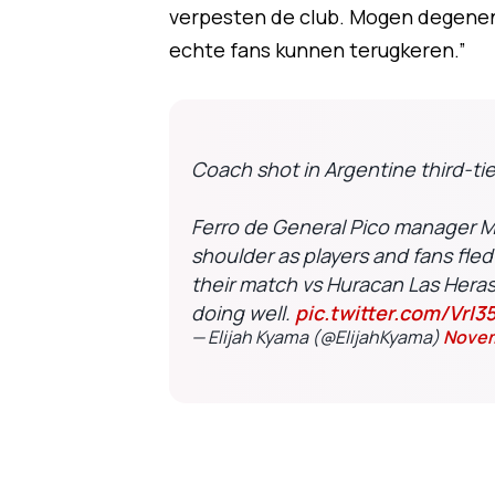
verpesten de club. Mogen degenen
echte fans kunnen terugkeren.”
Coach shot in Argentine third-ti
Ferro de General Pico manager M
shoulder as players and fans fled
their match vs Huracan Las Heras
doing well.
pic.twitter.com/VrI3
— Elijah Kyama (@ElijahKyama)
Novem