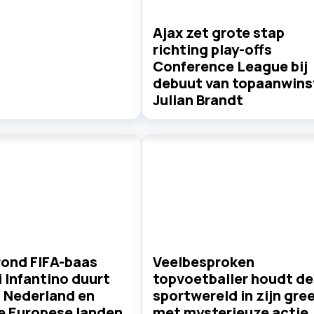
Ajax zet grote stap
richting play-offs
Conference League bij
debuut van topaanwins
Julian Brandt
rond FIFA-baas
Veelbesproken
 Infantino duurt
topvoetballer houdt de
: Nederland en
sportwereld in zijn gre
e Europese landen
met mysterieuze actie