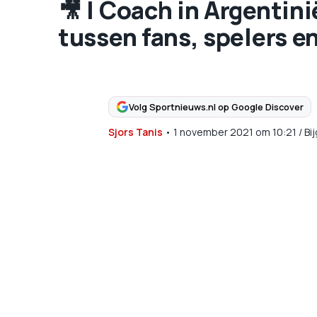
🎥 | Coach in Argentin
tussen fans, spelers e
Volg Sportnieuws.nl op Google Discover
Sjors Tanis
•
1 november 2021
om
10:21
/
Bi