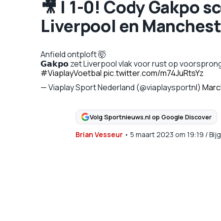
🎥 | 1-0! Cody Gakpo sc
Liverpool en Manchest
Anfield ontploft 🤯
𝗚𝗮𝗸𝗽𝗼 zet Liverpool vlak voor rust op voorspron
#ViaplayVoetbal
pic.twitter.com/m74JuRtsYz
— Viaplay Sport Nederland (@viaplaysportnl)
Marc
Volg Sportnieuws.nl op Google Discover
Brian Vesseur
•
5 maart 2023
om
19:19
/
Bij