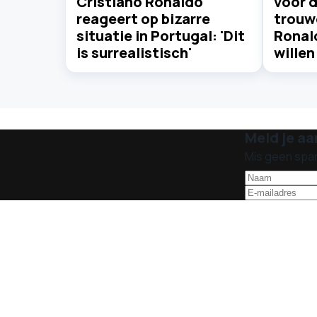
Cristiano Ronaldo
voor d
reageert op bizarre
trouwe
situatie in Portugal: 'Dit
Ronal
is surrealistisch'
willen
Meld je aa
Mis geen spa