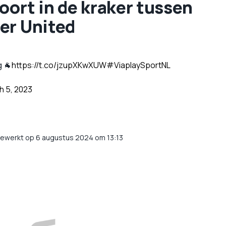
oort in de kraker tussen
er United
g 🐐
https://t.co/jzupXKwXUW
#ViaplaySportNL
h 5, 2023
gewerkt op 6 augustus 2024 om 13:13