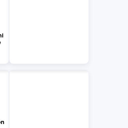
ni
e
on