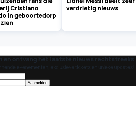
uizenden fans die
Lionel Messi deelt zeer
rij Cristiano
verdrietig nieuws
do in geboortedorp
 zien
n en ontvang het laatste nieuws rechtstreeks i
nnende evenementen, exclusieve tickets en unieke updates!