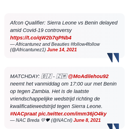
Afcon Qualifier: Sierra Leone vs Benin delayed
amid Covid-19 controversy
https://t.co/qW2b7qPNb4
— Africantunez and Beauties #follow4follow
(@Africantunez1)
June 14, 2021
MATCHDAY: 🇧🇯 - 🇿🇲
@MoAdilehou92
neemt het vanmiddag om 17:00 uur met Benin
op tegen Zambia. Het is de laatste
vriendschappelijke wedstrijd richting de
kwalificatiewedstrijd tegen Sierra Leone.
#NACpraat
pic.twitter.com/imm36jO4ky
— NAC Breda 💛🖤 (@NACnl)
June 8, 2021