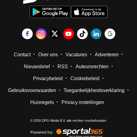
Contact
Over ons
Vacatures
Adverteren
Nieuwsbrief
RSS
Auteursrechten
Privacybeleid
Cookiebeleid
Gebruiksvoorwaarden
Toegankelijkheidsverklaring
Huisregels
Privacy instellingen
©
2026
DPG Media B.V. alle rechten voorbehouden.
Powered
by
Sportal365