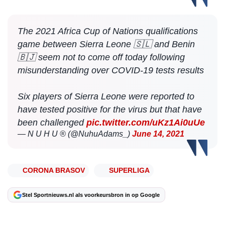
The 2021 Africa Cup of Nations qualifications
game between Sierra Leone 🇸🇱 and Benin
🇧🇯 seem not to come off today following
misunderstanding over COVID-19 tests results
Six players of Sierra Leone were reported to
have tested positive for the virus but that have
been challenged
pic.twitter.com/uKz1Ai0uUe
— N U H U ®️ (@NuhuAdams_)
June 14, 2021
CORONA BRASOV
SUPERLIGA
Stel Sportnieuws.nl als voorkeursbron in op Google