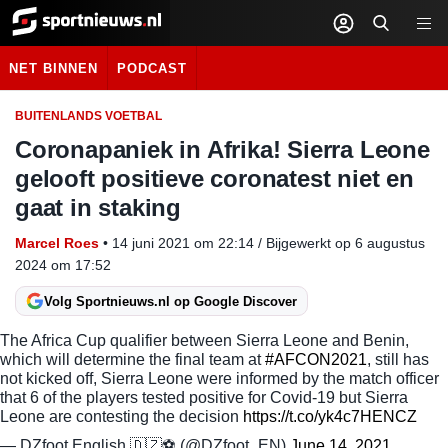
Sportnieuws.nl
NET BINNEN
PODCAST
BUITENLANDS VOETBAL
Coronapaniek in Afrika! Sierra Leone
gelooft positieve coronatest niet en
gaat in staking
Marcel Roes
•
14 juni 2021
om
22:14
/
Bijgewerkt op 6 augustus
2024 om 17:52
Volg Sportnieuws.nl op Google Discover
The Africa Cup qualifier between Sierra Leone and Benin,
which will determine the final team at
#AFCON2021
, still has
not kicked off, Sierra Leone were informed by the match officer
that 6 of the players tested positive for Covid-19 but Sierra
Leone are contesting the decision
https://t.co/yk4c7HENCZ
— DZfoot English 🇩🇿⚽️ (@DZfoot_EN)
June 14, 2021