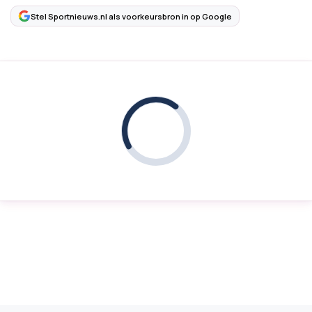
Stel Sportnieuws.nl als voorkeursbron in op Google