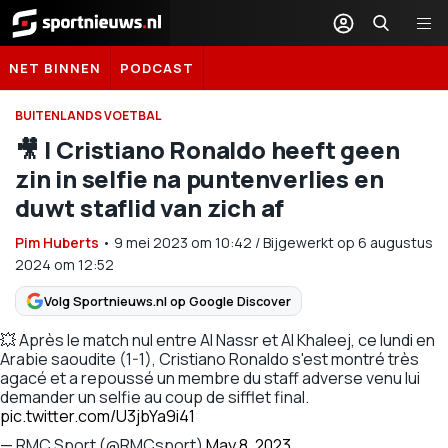
Sportnieuws.nl
NET BINNEN
PODCAST
BUITENLANDS VOETBAL
🎥 | Cristiano Ronaldo heeft geen
zin in selfie na puntenverlies en
duwt staflid van zich af
Pim Huberts
•
9 mei 2023
om
10:42
/
Bijgewerkt op 6 augustus
2024 om 12:52
Volg Sportnieuws.nl op Google Discover
💥 Après le match nul entre Al Nassr et Al Khaleej, ce lundi en
Arabie saoudite (1-1), Cristiano Ronaldo s'est montré très
agacé et a repoussé un membre du staff adverse venu lui
demander un selfie au coup de sifflet final.
pic.twitter.com/U3jbYa9i41
— RMC Sport (@RMCsport)
May 8, 2023