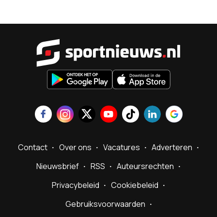
Sportnieu
Contact
Over ons
Vacatures
Adverteren
Nieuwsbrief
RSS
Auteursrechten
Privacybeleid
Cookiebeleid
Gebruiksvoorwaarden