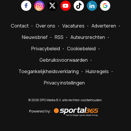
Contact
Over ons
Vacatures
Adverteren
Nieuwsbrief
RSS
Auteursrechten
Privacybeleid
Cookiebeleid
Gebruiksvoorwaarden
Toegankelijkheidsverklaring
Huisregels
Privacy instellingen
©
2026
DPG Media B.V. alle rechten voorbehouden.
Powered
by
Sportal365