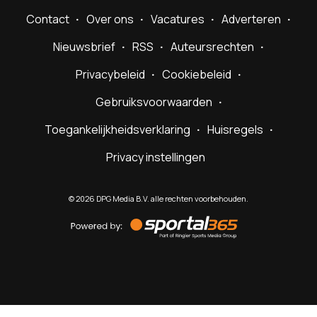
Contact
Over ons
Vacatures
Adverteren
Nieuwsbrief
RSS
Auteursrechten
Privacybeleid
Cookiebeleid
Gebruiksvoorwaarden
Toegankelijkheidsverklaring
Huisregels
Privacy instellingen
©
2026
DPG Media B.V. alle rechten voorbehouden.
Powered
by
Sportal365