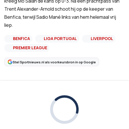
kreeg Mo Salah dé kans op 0-3. Na een prachtpass van
Trent Alexander-Arnold schoot hij op de keeper van
Benfica, terwijl Sadio Mané links van hem helemaal vrij
liep.
BENFICA
LIGA PORTUGAL
LIVERPOOL
PREMIER LEAGUE
Stel Sportnieuws.nl als voorkeursbron in op Google