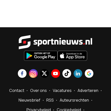
Sportnieu
Contact
Over ons
Vacatures
Adverteren
Nieuwsbrief
RSS
Auteursrechten
Privacybeleid
Cookiebeleid