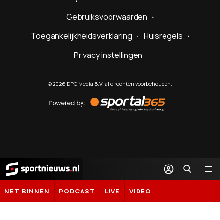
Gebruiksvoorwaarden
Toegankelijkheidsverklaring
Huisregels
Privacy instellingen
©
2026
DPG Media B.V. alle rechten voorbehouden.
Powered
by
Sportal365
Sportnieuws.nl
NET BINNEN
PODCAST
LIVE
VIDEO