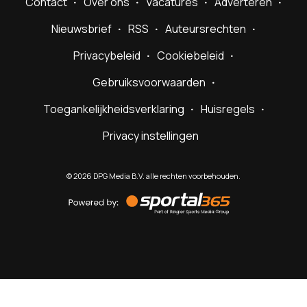
Contact
Over ons
Vacatures
Adverteren
Nieuwsbrief
RSS
Auteursrechten
Privacybeleid
Cookiebeleid
Gebruiksvoorwaarden
Toegankelijkheidsverklaring
Huisregels
Privacy instellingen
©
2026
DPG Media B.V. alle rechten voorbehouden.
Powered
by
Sportal365