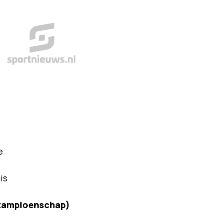
e
is
m kampioenschap)