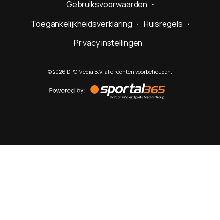
Gebruiksvoorwaarden
Toegankelijkheidsverklaring
Huisregels
Privacy instellingen
©
2026
DPG Media B.V. alle rechten voorbehouden.
Powered
by
Sportal365
Sportnieuws.nl
NET BINNEN
PODCAST
LIVE
VIDEO