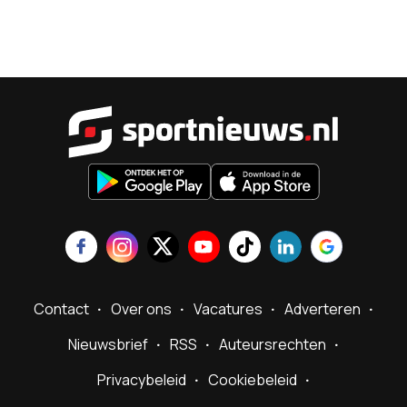
Sportnieu
Contact
Over ons
Vacatures
Adverteren
Nieuwsbrief
RSS
Auteursrechten
Privacybeleid
Cookiebeleid