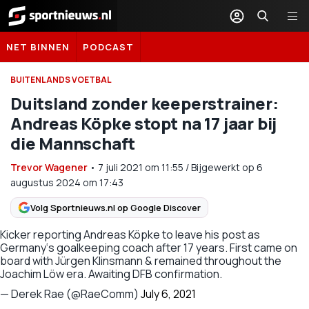
Sportnieuws.nl
NET BINNEN
PODCAST
BUITENLANDS VOETBAL
Duitsland zonder keeperstrainer:
Andreas Köpke stopt na 17 jaar bij
die Mannschaft
Trevor Wagener
•
7 juli 2021
om
11:55
/
Bijgewerkt op 6
augustus 2024 om 17:43
Volg Sportnieuws.nl op Google Discover
Kicker reporting Andreas Köpke to leave his post as
Germany‘s goalkeeping coach after 17 years. First came on
board with Jürgen Klinsmann & remained throughout the
Joachim Löw era. Awaiting DFB confirmation.
— Derek Rae (@RaeComm)
July 6, 2021