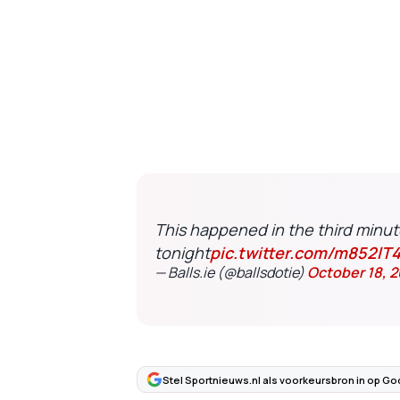
This happened in the third minute
tonight
pic.twitter.com/m852lT
— Balls.ie (@ballsdotie)
October 18, 
Stel Sportnieuws.nl als voorkeursbron in op Go