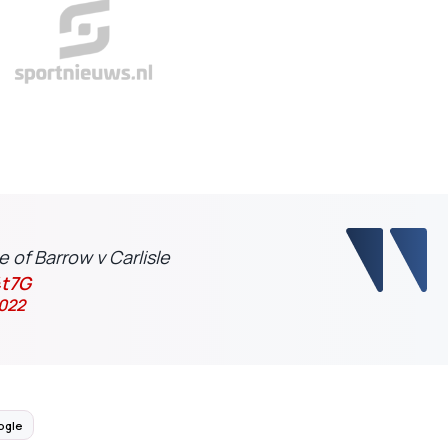
 of Barrow v Carlisle
4t7G
2022
ogle