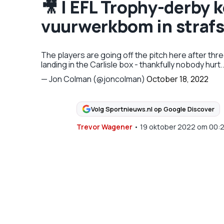
🎥 | EFL Trophy-derby k
vuurwerkbom in straf
The players are going off the pitch here after thre
landing in the Carlisle box - thankfully nobody hurt.
— Jon Colman (@joncolman)
October 18, 2022
Volg Sportnieuws.nl op Google Discover
Trevor Wagener
•
19 oktober 2022
om
00: