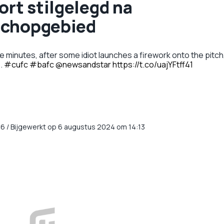
ort stilgelegd na
schopgebied
e minutes, after some idiot launches a firework onto the pitch
..
#cufc
#bafc
@newsandstar
https://t.co/uajYFtff41
26
/
Bijgewerkt op 6 augustus 2024 om 14:13