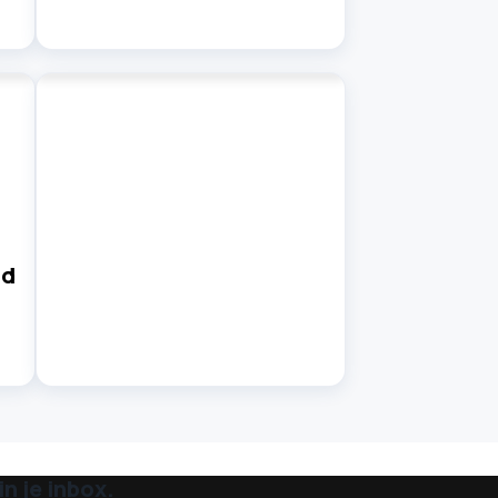
nd
n je inbox.