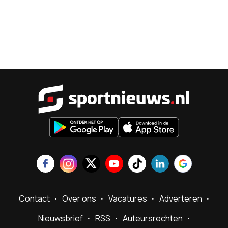
Sportnieu
Contact
Over ons
Vacatures
Adverteren
Nieuwsbrief
RSS
Auteursrechten