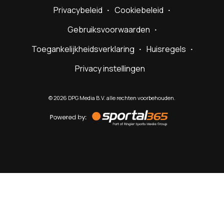
Privacybeleid
Cookiebeleid
Gebruiksvoorwaarden
Toegankelijkheidsverklaring
Huisregels
Privacy instellingen
©
2026
DPG Media B.V. alle rechten voorbehouden.
Powered
by
Sportal365
Sportnieuws.nl
NET BINNEN
PODCAST
LIVE
VIDEO