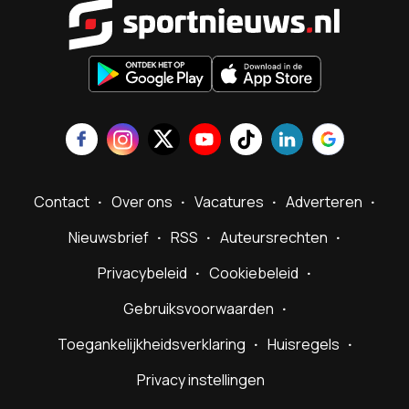
Sportnieu
Contact
Over ons
Vacatures
Adverteren
Nieuwsbrief
RSS
Auteursrechten
Privacybeleid
Cookiebeleid
Gebruiksvoorwaarden
Toegankelijkheidsverklaring
Huisregels
Privacy instellingen