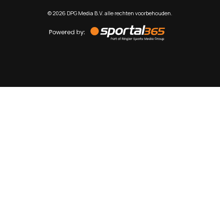
©
2026
DPG Media B.V. alle rechten voorbehouden.
Powered
by
Sportal365
Sportnieuws.nl
NET BINNEN
PODCAST
LIVE
VIDEO