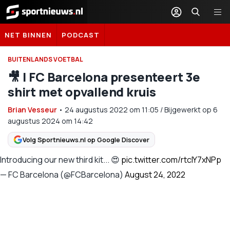
Sportnieuws.nl
NET BINNEN
PODCAST
BUITENLANDS VOETBAL
🎥 | FC Barcelona presenteert 3e
shirt met opvallend kruis
Brian Vesseur
•
24 augustus 2022
om
11:05
/
Bijgewerkt op 6
augustus 2024 om 14:42
Volg Sportnieuws.nl op Google Discover
Introducing our new third kit... 😍
pic.twitter.com/rtcIY7xNPp
— FC Barcelona (@FCBarcelona)
August 24, 2022