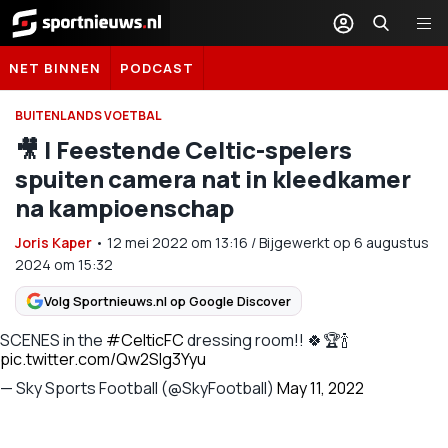
Sportnieuws.nl
NET BINNEN
PODCAST
BUITENLANDS VOETBAL
🎥 | Feestende Celtic-spelers
spuiten camera nat in kleedkamer
na kampioenschap
Joris Kaper
•
12 mei 2022
om
13:16
/
Bijgewerkt op 6 augustus
2024 om 15:32
Volg Sportnieuws.nl op Google Discover
SCENES in the
#CelticFC
dressing room!! 🍀🏆🍾
pic.twitter.com/Qw2Slg3Yyu
— Sky Sports Football (@SkyFootball)
May 11, 2022