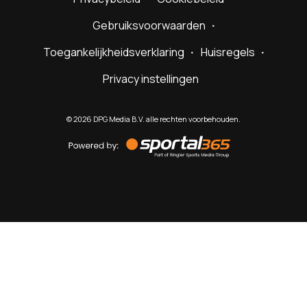
Gebruiksvoorwaarden
Toegankelijkheidsverklaring
Huisregels
Privacy instellingen
©
2026
DPG Media B.V. alle rechten voorbehouden.
Powered
by
Sportal365
Sportnieuws.nl
NET BINNEN
PODCAST
LIVE
VIDEO