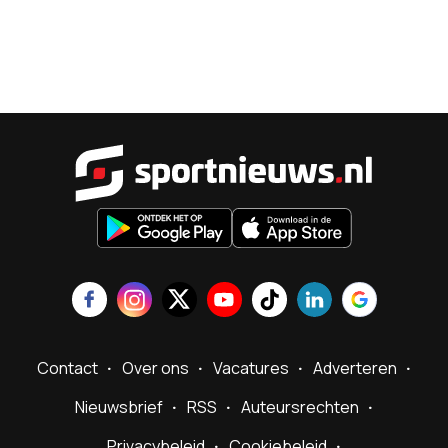
Sportnieu
Contact
Over ons
Vacatures
Adverteren
Nieuwsbrief
RSS
Auteursrechten
Privacybeleid
Cookiebeleid