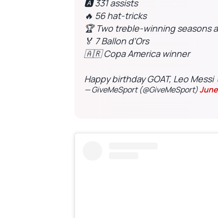
🅰️ 331 assists
🔥 56 hat-tricks
🏆 Two treble-winning seasons a
🏅 7 Ballon d'Ors
🇦🇷 Copa America winner
Happy birthday GOAT, Leo Messi 
— GiveMeSport (@GiveMeSport)
June