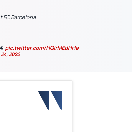
t FC Barcelona
🐐
pic.twitter.com/HQlrMEdHHe
 24, 2022