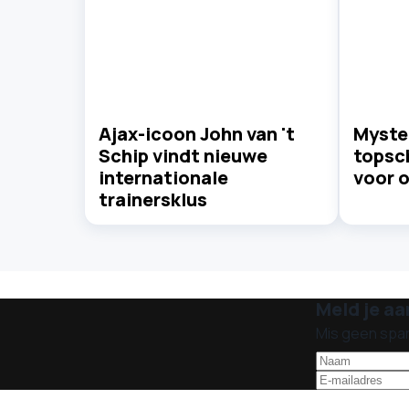
Ajax-icoon John van 't
Myste
Schip vindt nieuwe
topsc
internationale
voor o
trainersklus
Meld je aa
Mis geen spa