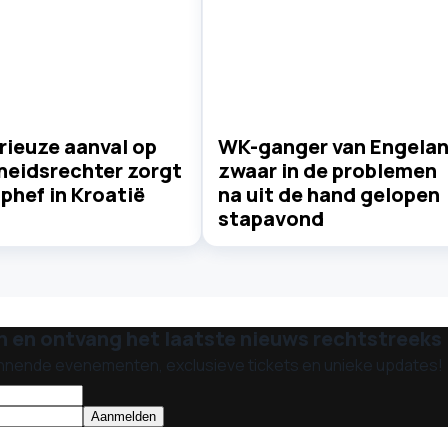
rieuze aanval op
WK-ganger van Engela
heidsrechter zorgt
zwaar in de problemen
phef in Kroatië
na uit de hand gelopen
stapavond
n en ontvang het laatste nieuws rechtstreeks i
nnende evenementen, exclusieve tickets en unieke updates!