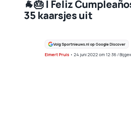
🐐​🎂​ | Feliz Cumpleañ
35 kaarsjes uit
Volg Sportnieuws.nl op Google Discover
Eimert Pruis
•
24 juni 2022
om
12:36
/
Bijge