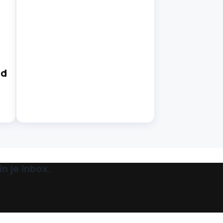
nd
n je inbox.