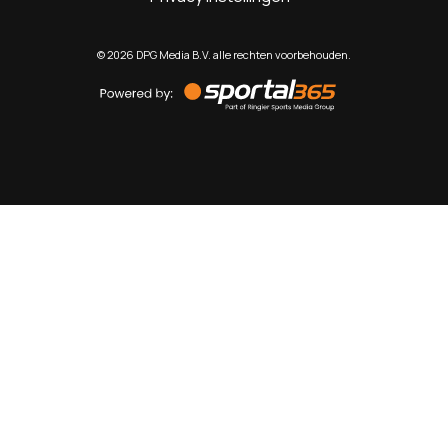
©
2026
DPG Media B.V. alle rechten voorbehouden.
Powered
by
Sportal365
Sportnieuws.nl
NET BINNEN
PODCAST
LIVE
VIDEO