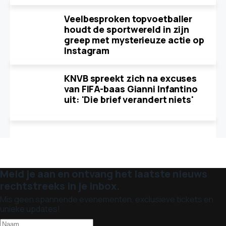
Veelbesproken topvoetballer
houdt de sportwereld in zijn
greep met mysterieuze actie op
Instagram
KNVB spreekt zich na excuses
van FIFA-baas Gianni Infantino
uit: 'Die brief verandert niets'
Meld je aan en ontvang het laatste nieuws
rechtstreeks in je inbox.
Mis geen spannende evenementen, exclusieve tickets en
unieke updates!