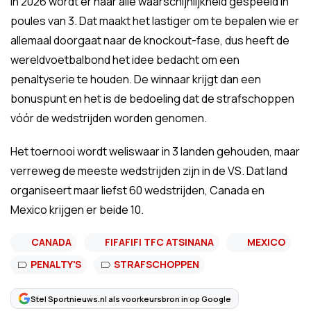
In 2026 wordt er naar alle waarschijnlijkheid gespeeld in
poules van 3. Dat maakt het lastiger om te bepalen wie er
allemaal doorgaat naar de knockout-fase, dus heeft de
wereldvoetbalbond het idee bedacht om een
penaltyserie te houden. De winnaar krijgt dan een
bonuspunt en het is de bedoeling dat de strafschoppen
vóór de wedstrijden worden genomen.
Het toernooi wordt weliswaar in 3 landen gehouden, maar
verreweg de meeste wedstrijden zijn in de VS. Dat land
organiseert maar liefst 60 wedstrijden, Canada en
Mexico krijgen er beide 10.
CANADA
FIFAFIFI TFC ATSINANA
MEXICO
PENALTY'S
STRAFSCHOPPEN
Stel Sportnieuws.nl als voorkeursbron in op Google