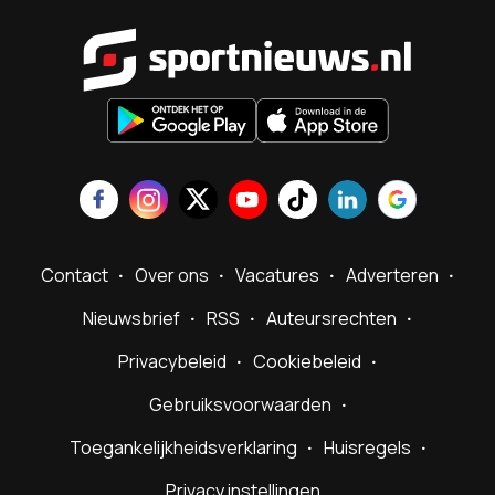
Sportnieu
Contact
Over ons
Vacatures
Adverteren
Nieuwsbrief
RSS
Auteursrechten
Privacybeleid
Cookiebeleid
Gebruiksvoorwaarden
Toegankelijkheidsverklaring
Huisregels
Privacy instellingen