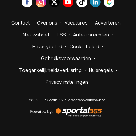
Contact
Over ons
Vacatures
Adverteren
Nieuwsbrief
RSS
Auteursrechten
Privacybeleid
Cookiebeleid
Gebruiksvoorwaarden
Toegankelijkheidsverklaring
Huisregels
Privacy instellingen
©
2026
DPG Media B.V. alle rechten voorbehouden.
Powered
by
Sportal365