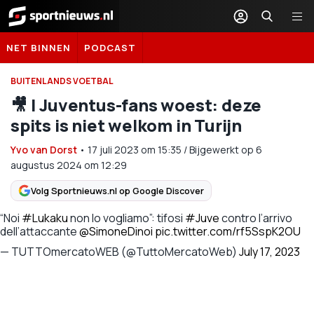
Sportnieuws.nl
NET BINNEN
PODCAST
BUITENLANDS VOETBAL
🎥 | Juventus-fans woest: deze
spits is niet welkom in Turijn
Yvo van Dorst
•
17 juli 2023
om
15:35
/
Bijgewerkt op 6
augustus 2024 om 12:29
Volg Sportnieuws.nl op Google Discover
“Noi
#Lukaku
non lo vogliamo”: tifosi
#Juve
contro l’arrivo
dell’attaccante
@SimoneDinoi
pic.twitter.com/rf5SspK2OU
— TUTTOmercatoWEB (@TuttoMercatoWeb)
July 17, 2023