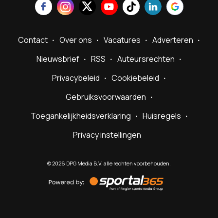
Contact
Over ons
Vacatures
Adverteren
Nieuwsbrief
RSS
Auteursrechten
Privacybeleid
Cookiebeleid
Gebruiksvoorwaarden
Toegankelijkheidsverklaring
Huisregels
Privacy instellingen
©
2026
DPG Media B.V. alle rechten voorbehouden.
Powered
by
Sportal365