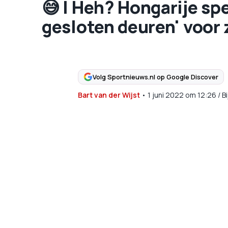
😅 | Heh? Hongarije spe
gesloten deuren' voor 
Volg Sportnieuws.nl op Google Discover
Bart van der Wijst
•
1 juni 2022
om
12:26
/
B