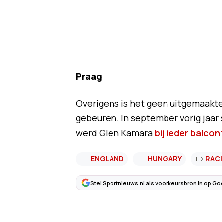
Praag
Overigens is het geen uitgemaakte
gebeuren. In september vorig jaar 
werd Glen Kamara
bij ieder balco
ENGLAND
HUNGARY
RAC
Stel Sportnieuws.nl als voorkeursbron in op Go