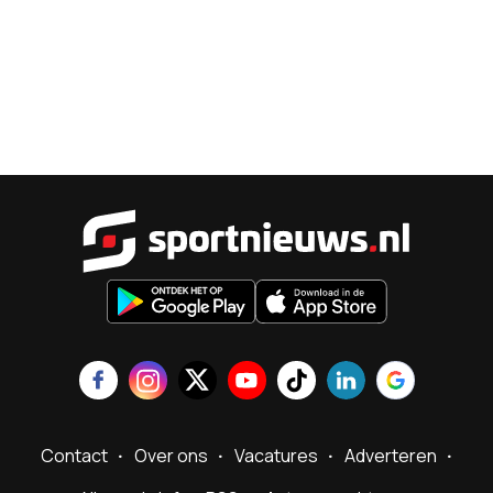
Sportnieu
Contact
Over ons
Vacatures
Adverteren