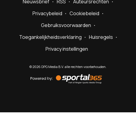
Nieuwsbrief
RSS
Auteursrechten
Privacybeleid
Cookiebeleid
Gebruiksvoorwaarden
Toegankelijkheidsverklaring
Huisregels
Privacy instellingen
©
2026
DPG Media B.V. alle rechten voorbehouden.
Powered
by
Sportal365
Sportnieuws.nl
NET BINNEN
PODCAST
LIVE
VIDEO