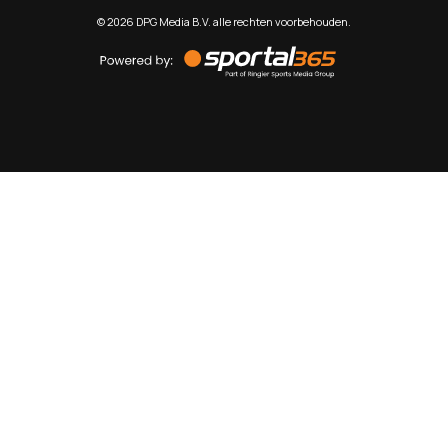
©
2026
DPG Media B.V. alle rechten voorbehouden.
Powered
by
Sportal365
Sportnieuws.nl
NET BINNEN
PODCAST
LIVE
VIDEO