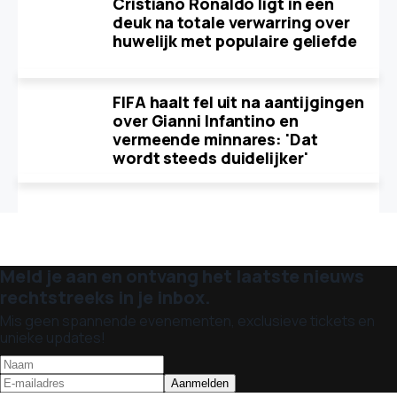
Cristiano Ronaldo ligt in een
deuk na totale verwarring over
huwelijk met populaire geliefde
FIFA haalt fel uit na aantijgingen
over Gianni Infantino en
vermeende minnares: 'Dat
wordt steeds duidelijker'
Meld je aan en ontvang het laatste nieuws
rechtstreeks in je inbox.
Mis geen spannende evenementen, exclusieve tickets en
unieke updates!