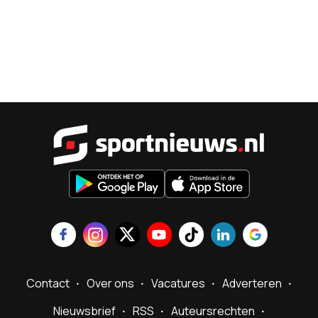
Sportnieu
Contact
Over ons
Vacatures
Adverteren
Nieuwsbrief
RSS
Auteursrechten