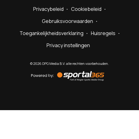
Privacybeleid
Cookiebeleid
Gebruiksvoorwaarden
Toegankelijkheidsverklaring
Huisregels
Privacy instellingen
©
2026
DPG Media B.V. alle rechten voorbehouden.
Powered
by
Sportal365
Sportnieuws.nl
NET BINNEN
PODCAST
LIVE
VIDEO