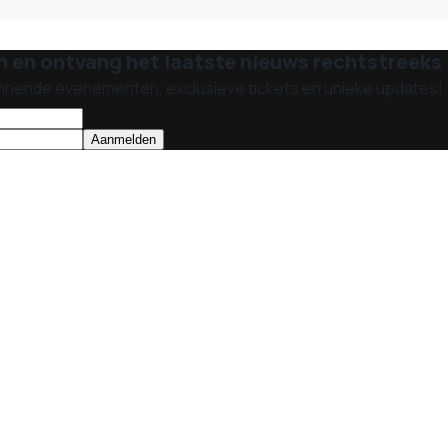
n en ontvang het laatste nieuws rechtstreeks i
nnende evenementen, exclusieve tickets en unieke updates!