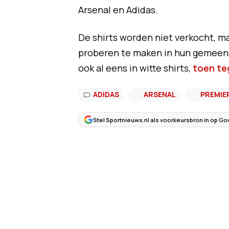
Arsenal en Adidas.
De shirts worden niet verkocht, m
proberen te maken in hun gemeens
ook al eens in witte shirts,
toen te
ADIDAS
ARSENAL
PREMIE
Stel Sportnieuws.nl als voorkeursbron in op Go