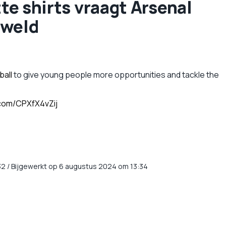
tte shirts vraagt Arsenal
eweld
ball
to give young people more opportunities and tackle the
.com/CPXfX4vZij
32
/
Bijgewerkt op 6 augustus 2024 om 13:34