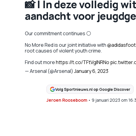
📸 | In deze volledig wi
aandacht voor jeugdg
Our commitment continues ⚪ ​
No More Red is our joint initiative with
@adidasfoot
root causes of violent youth crime. ​
Find out more
https://t.co/TFtVgINRNo
pic.twitter
— Arsenal (@Arsenal)
January 6, 2023
Volg Sportnieuws.nl op Google Discover
Jeroen Rooseboom
•
9 januari 2023
om
16: