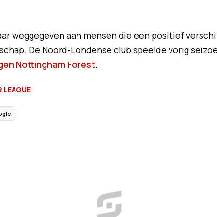
aar weggegeven aan mensen die een positief verschi
chap. De Noord-Londense club speelde vorig seizo
gen Nottingham Forest
.
R LEAGUE
ogle