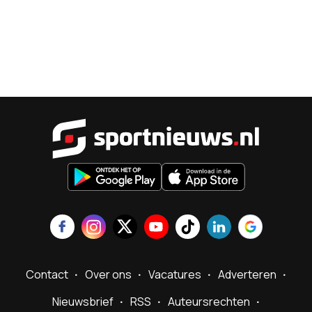
Sportnieu
Contact
Over ons
Vacatures
Adverteren
Nieuwsbrief
RSS
Auteursrechten