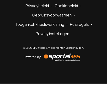
Privacybeleid
Cookiebeleid
Gebruiksvoorwaarden
Toegankelijkheidsverklaring
Huisregels
Privacy instellingen
©
2026
DPG Media B.V. alle rechten voorbehouden.
Powered
by
Sportal365
Sportnieuws.nl
NET BINNEN
PODCAST
LIVE
VIDEO