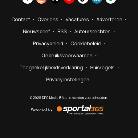
Contact
Over ons
Vacatures
Adverteren
Nieuwsbrief
RSS
Auteursrechten
Privacybeleid
Cookiebeleid
Gebruiksvoorwaarden
Toegankelijkheidsverklaring
Huisregels
Privacy instellingen
©
2026
DPG Media B.V. alle rechten voorbehouden.
Powered
by
Sportal365