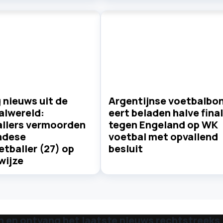
 nieuws uit de
Argentijnse voetbalbo
alwereld:
eert beladen halve fina
allers vermoorden
tegen Engeland op WK
ndese
voetbal met opvallend
tballer (27) op
besluit
wijze
n en ontvang het laatste nieuws rechtstreeks i