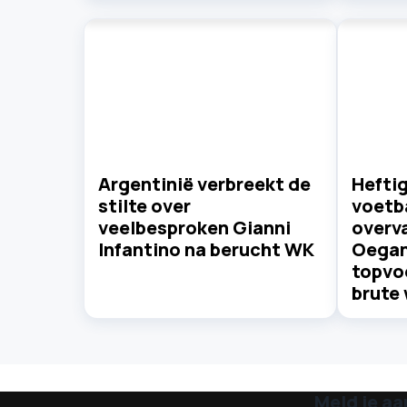
Argentinië verbreekt de
Heftig
stilte over
voetb
veelbesproken Gianni
overv
Infantino na berucht WK
Oega
topvoe
brute 
Meld je aa