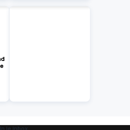
nd
le
n je inbox.