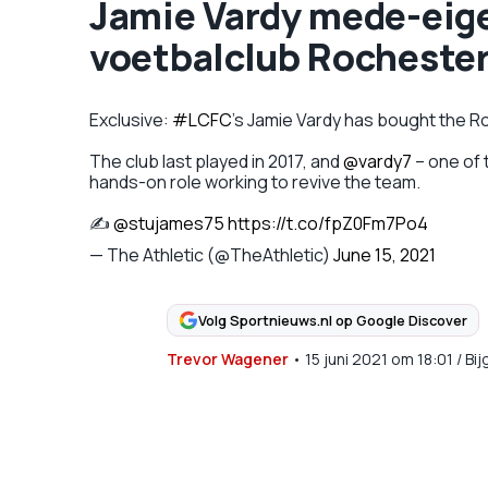
Jamie Vardy mede-eig
voetbalclub Rochester
Exclusive:
#LCFC
's Jamie Vardy has bought the R
The club last played in 2017, and
@vardy7
– one of 
hands-on role working to revive the team.
✍️
@stujames75
https://t.co/fpZ0Fm7Po4
— The Athletic (@TheAthletic)
June 15, 2021
Volg Sportnieuws.nl op Google Discover
Trevor Wagener
•
15 juni 2021
om
18:01
/
Bij