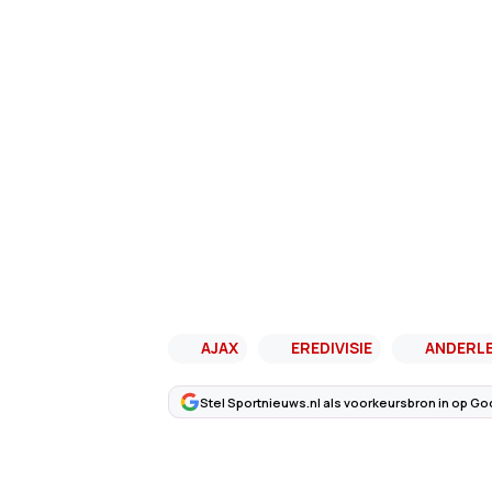
AJAX
EREDIVISIE
ANDERL
Stel Sportnieuws.nl als voorkeursbron in op Go