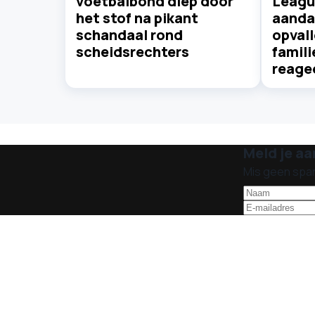
voetbalbond diep door
Leagu
het stof na pikant
aanda
schandaal rond
opvall
scheidsrechters
famili
reage
Meld je aa
Mis geen spa