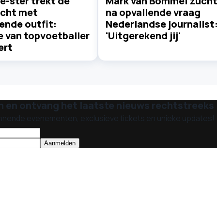
e-ster trekt de
Mark van Bommel zuch
cht met
na opvallende vraag
ende outfit:
Nederlandse journalist
e van topvoetballer
'Uitgerekend jij'
ert
n en ontvang het laatste nieuws rechtstreeks i
nnende evenementen, exclusieve tickets en unieke updates!