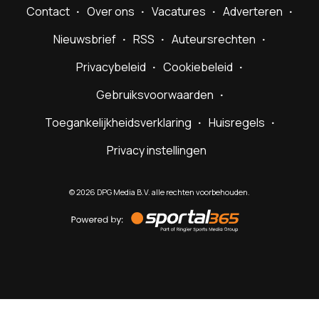
Contact
Over ons
Vacatures
Adverteren
Nieuwsbrief
RSS
Auteursrechten
Privacybeleid
Cookiebeleid
Gebruiksvoorwaarden
Toegankelijkheidsverklaring
Huisregels
Privacy instellingen
©
2026
DPG Media B.V. alle rechten voorbehouden.
Powered
by
Sportal365