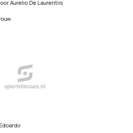
oor Aurelio De Laurentiis
vrouw
 Edoardo