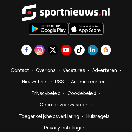
Sportnieu
Contact
Over ons
Vacatures
Adverteren
Nieuwsbrief
RSS
Auteursrechten
Privacybeleid
Cookiebeleid
Gebruiksvoorwaarden
Toegankelijkheidsverklaring
Huisregels
Privacy instellingen