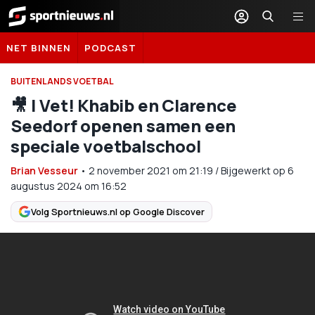
Sportnieuws.nl
NET BINNEN
PODCAST
BUITENLANDS VOETBAL
🎥 | Vet! Khabib en Clarence
Seedorf openen samen een
speciale voetbalschool
Brian Vesseur
•
2 november 2021
om
21:19
/
Bijgewerkt op 6
augustus 2024 om 16:52
Volg Sportnieuws.nl op Google Discover