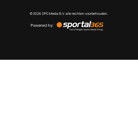
©
2026
DPG Media B.V. alle rechten voorbehouden.
Powered
by
Sportal365
Sportnieuws.nl
NET BINNEN
PODCAST
LIVE
VIDEO