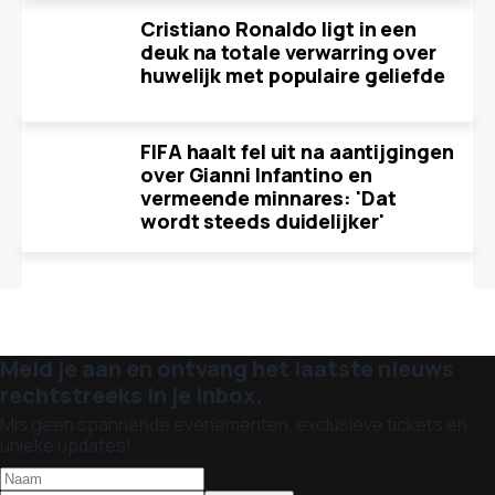
Cristiano Ronaldo ligt in een
deuk na totale verwarring over
huwelijk met populaire geliefde
FIFA haalt fel uit na aantijgingen
over Gianni Infantino en
vermeende minnares: 'Dat
wordt steeds duidelijker'
Meld je aan en ontvang het laatste nieuws
rechtstreeks in je inbox.
Mis geen spannende evenementen, exclusieve tickets en
unieke updates!