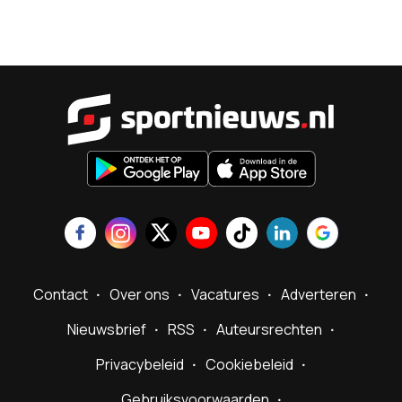
Sportnieu
Contact
Over ons
Vacatures
Adverteren
Nieuwsbrief
RSS
Auteursrechten
Privacybeleid
Cookiebeleid
Gebruiksvoorwaarden