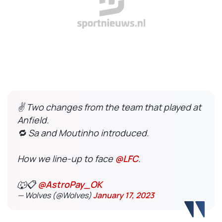
✌️ Two changes from the team that played at
Anfield.
🔁 Sa and Moutinho introduced.
How we line-up to face
@LFC
.
🐺📋
@AstroPay_OK
— Wolves (@Wolves)
January 17, 2023