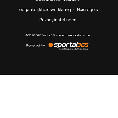
Toegankelijkheidsverklaring
Huisregels
Privacy instellingen
©
2026
DPG Media B.V. alle rechten voorbehouden.
Powered
by
Sportal365
Sportnieuws.nl
NET BINNEN
PODCAST
LIVE
VIDEO