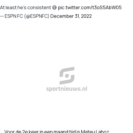
At least he's consistent 😅
pic.twitter.com/t3oS5AbW05
— ESPN FC (@ESPNFC)
December 31, 2022
Voor de 2e keer in een maand tijd is Mateu Lahoz