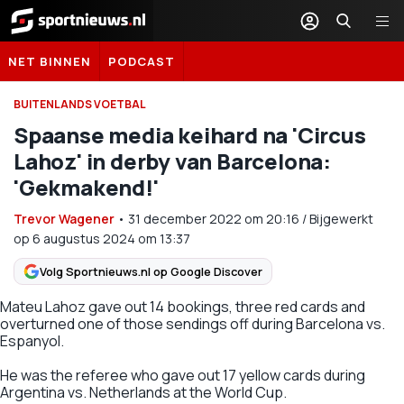
Sportnieuws.nl
NET BINNEN
PODCAST
BUITENLANDS VOETBAL
Spaanse media keihard na 'Circus
Lahoz' in derby van Barcelona:
'Gekmakend!'
Trevor Wagener
•
31 december 2022
om
20:16
/
Bijgewerkt
op 6 augustus 2024 om 13:37
Volg Sportnieuws.nl op Google Discover
Mateu Lahoz gave out 14 bookings, three red cards and
overturned one of those sendings off during Barcelona vs.
Espanyol.
He was the referee who gave out 17 yellow cards during
Argentina vs. Netherlands at the World Cup.