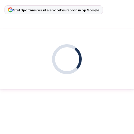
Stel Sportnieuws.nl als voorkeursbron in op Google