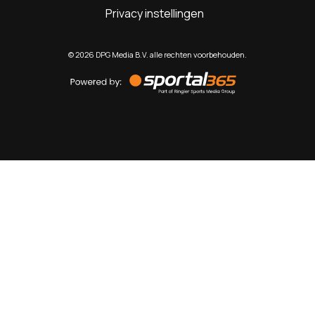
Privacy instellingen
©
2026
DPG Media B.V. alle rechten voorbehouden.
Powered
by
Sportal365
Sportnieuws.nl
NET BINNEN
PODCAST
LIVE
VIDEO