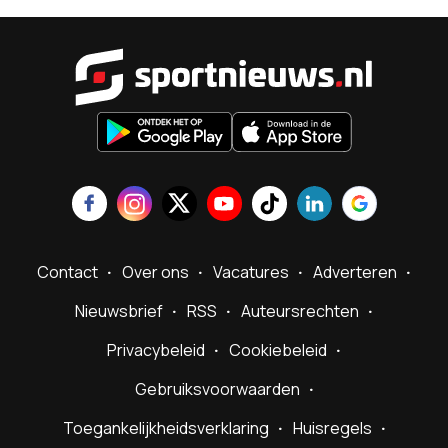
Sportnieu
Contact
Over ons
Vacatures
Adverteren
Nieuwsbrief
RSS
Auteursrechten
Privacybeleid
Cookiebeleid
Gebruiksvoorwaarden
Toegankelijkheidsverklaring
Huisregels