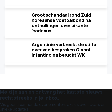
Groot schandaal rond Zuid-
Koreaanse voetbalbond na
onthullingen over pikante
'cadeaus'
Argentinië verbreekt de stilte
over veelbesproken Gianni
Infantino na berucht WK
Meld je aan en ontvang het laatste nieuws
rechtstreeks in je inbox.
Mis geen spannende evenementen, exclusieve tickets en
unieke updates!