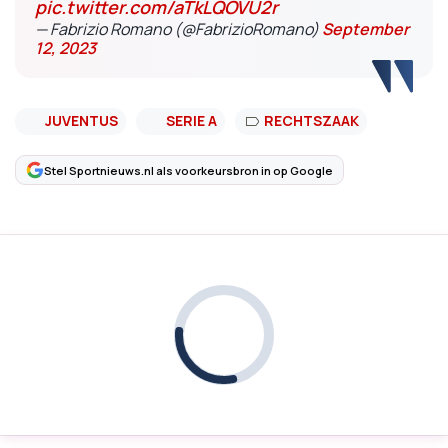
pic.twitter.com/aTkLQOVU2r
— Fabrizio Romano (@FabrizioRomano)
September
12, 2023
JUVENTUS
SERIE A
RECHTSZAAK
Stel Sportnieuws.nl als voorkeursbron in op Google