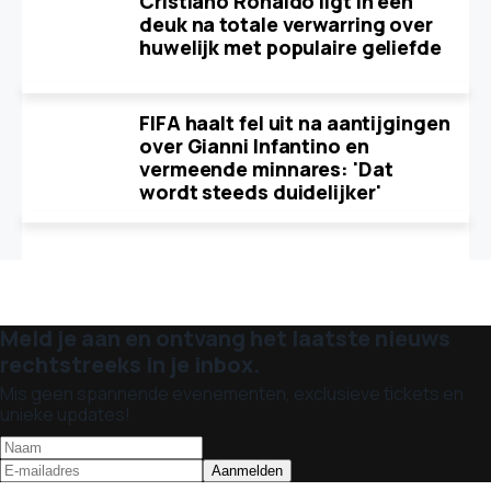
Cristiano Ronaldo ligt in een
deuk na totale verwarring over
huwelijk met populaire geliefde
FIFA haalt fel uit na aantijgingen
over Gianni Infantino en
vermeende minnares: 'Dat
wordt steeds duidelijker'
Meld je aan en ontvang het laatste nieuws
rechtstreeks in je inbox.
Mis geen spannende evenementen, exclusieve tickets en
unieke updates!