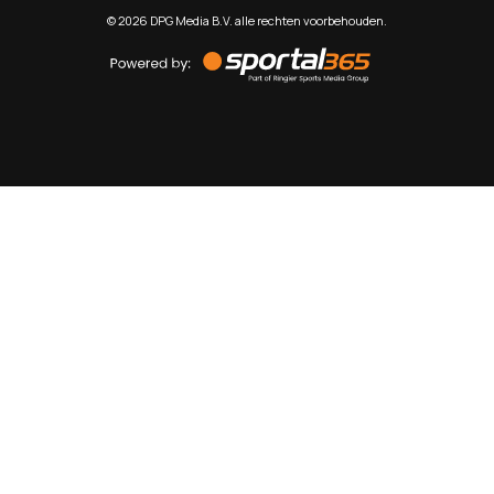
©
2026
DPG Media B.V. alle rechten voorbehouden.
Powered
by
Sportal365
Sportnieuws.nl
NET BINNEN
PODCAST
LIVE
VIDEO