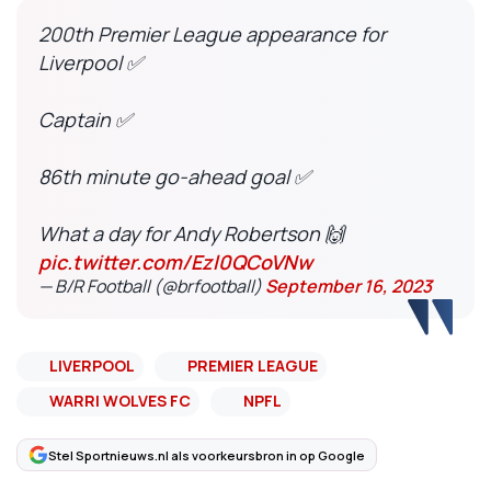
200th Premier League appearance for
Liverpool ✅
Captain ✅
86th minute go-ahead goal ✅
What a day for Andy Robertson 🙌
pic.twitter.com/Ezl0QCoVNw
— B/R Football (@brfootball)
September 16, 2023
LIVERPOOL
PREMIER LEAGUE
WARRI WOLVES FC
NPFL
Stel Sportnieuws.nl als voorkeursbron in op Google