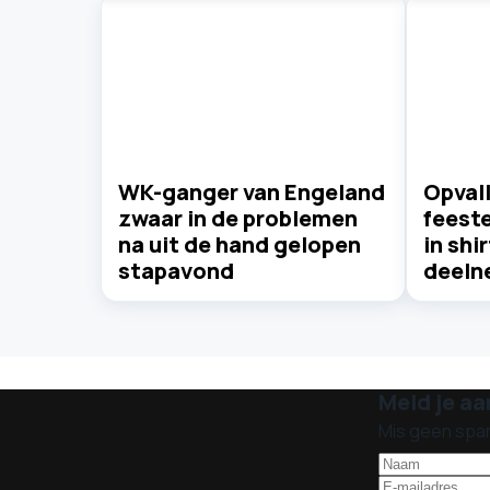
WK-ganger van Engeland
Opval
zwaar in de problemen
feest
na uit de hand gelopen
in shi
stapavond
deeln
Meld je aa
Mis geen spa