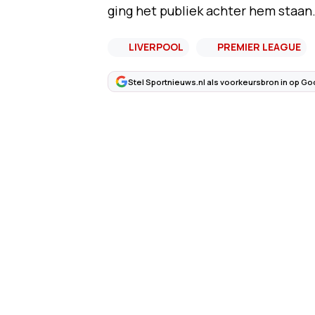
ging het publiek achter hem staan
LIVERPOOL
PREMIER LEAGUE
Stel Sportnieuws.nl als voorkeursbron in op Go