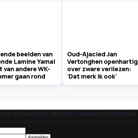
lende beelden van
Oud-Ajacied Jan
ende Lamine Yamal
Vertonghen openhartig
rt van andere WK-
over zware verliezen:
emer gaan rond
'Dat merk ik ook'
n en ontvang het laatste nieuws rechtstreeks i
nnende evenementen, exclusieve tickets en unieke updates!