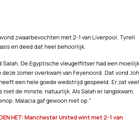
ond zwaarbevochten met 2-1 van Liverpool. Tyrell
asis en deed dat heel behoorlijk.
alah. De Egyptische vleugelflitser had een moeilij
ie deze zomer overkwam van Feyenoord. Dat vond Jo
j heeft een hele goede wedstrijd gespeeld. Er zat veel
 is niet de minste, natuurlijk. Als Salah er langskwam,
enop. Malacia gaf gewoon niet op."
EN HET: Manchester United wint met 2-1 van