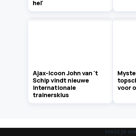
hel'
Ajax-icoon John van 't
Myste
Schip vindt nieuwe
topsc
internationale
voor o
trainersklus
Meld je aa