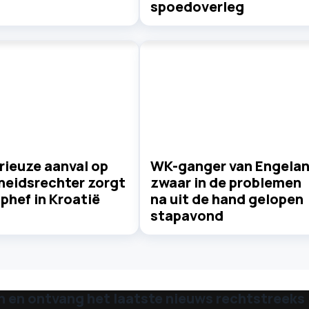
spoedoverleg
rieuze aanval op
WK-ganger van Engela
heidsrechter zorgt
zwaar in de problemen
phef in Kroatië
na uit de hand gelopen
stapavond
n en ontvang het laatste nieuws rechtstreeks i