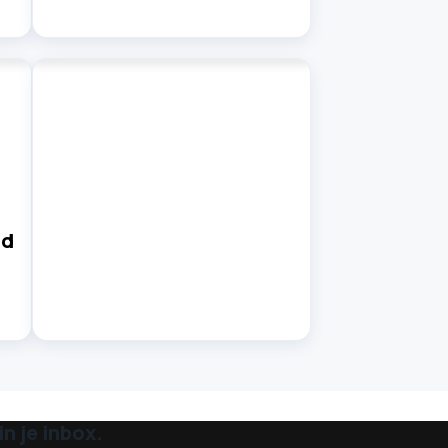
nd
n je inbox.