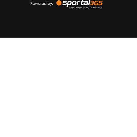
by
Sportal365
Sportnieuws.nl
NET BINNEN
PODCAST
LIVE
VIDEO