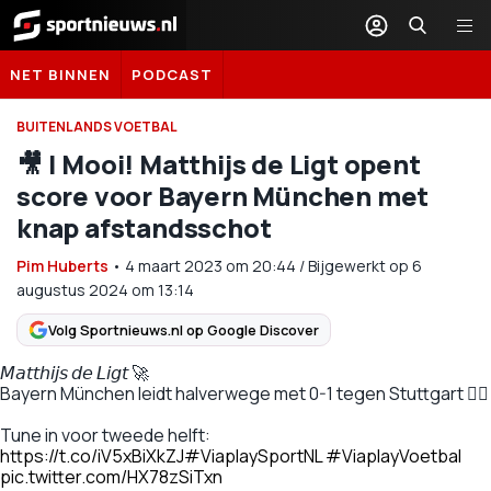
Sportnieuws.nl
NET BINNEN
PODCAST
BUITENLANDS VOETBAL
🎥 | Mooi! Matthijs de Ligt opent
score voor Bayern München met
knap afstandsschot
Pim Huberts
•
4 maart 2023
om
20:44
/
Bijgewerkt op 6
augustus 2024 om 13:14
Volg Sportnieuws.nl op Google Discover
𝘔𝘢𝘵𝘵𝘩𝘪𝘫𝘴 𝘥𝘦 𝘓𝘪𝘨𝘵 🚀
Bayern München leidt halverwege met 0-1 tegen Stuttgart 👌🏼
Tune in voor tweede helft:
https://t.co/iV5xBiXkZJ
#ViaplaySportNL
#ViaplayVoetbal
pic.twitter.com/HX78zSiTxn