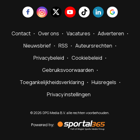
Contact
Over ons
Vacatures
Adverteren
Nieuwsbrief
RSS
Auteursrechten
Privacybeleid
Cookiebeleid
Gebruiksvoorwaarden
Toegankelijkheidsverklaring
Huisregels
Privacy instellingen
©
2026
DPG Media B.V. alle rechten voorbehouden.
Powered
by
Sportal365