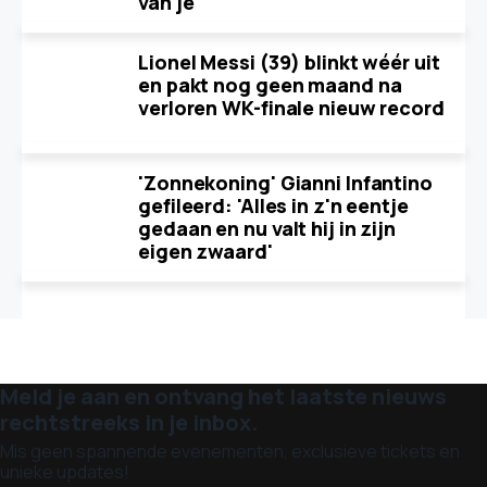
van je'
Lionel Messi (39) blinkt wéér uit
en pakt nog geen maand na
verloren WK-finale nieuw record
'Zonnekoning' Gianni Infantino
gefileerd: 'Alles in z'n eentje
gedaan en nu valt hij in zijn
eigen zwaard'
Meld je aan en ontvang het laatste nieuws
rechtstreeks in je inbox.
Mis geen spannende evenementen, exclusieve tickets en
unieke updates!