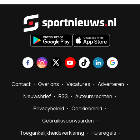
Sportnieu
Contact
Over ons
Vacatures
Adverteren
Nieuwsbrief
RSS
Auteursrechten
Privacybeleid
Cookiebeleid
Gebruiksvoorwaarden
Toegankelijkheidsverklaring
Huisregels