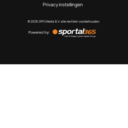
Privacy instellingen
©
2026
DPG Media B.V. alle rechten voorbehouden.
Powered
by
Sportal365
Sportnieuws.nl
NET BINNEN
PODCAST
LIVE
VIDEO