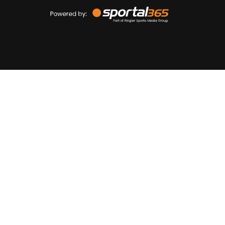
Powered
by
Sportal365
Sportnieuws.nl
NET BINNEN
PODCAST
LIVE
VIDEO