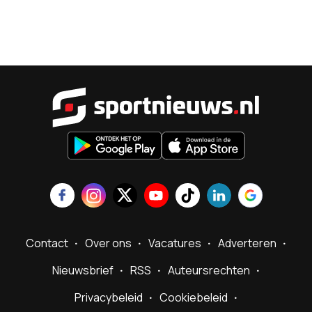
Sportnieu
Contact
Over ons
Vacatures
Adverteren
Nieuwsbrief
RSS
Auteursrechten
Privacybeleid
Cookiebeleid