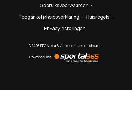
Gebruiksvoorwaarden
Toegankelijkheidsverklaring
Huisregels
Privacy instellingen
©
2026
DPG Media B.V. alle rechten voorbehouden.
Powered
by
Sportal365
Sportnieuws.nl
NET BINNEN
PODCAST
LIVE
VIDEO