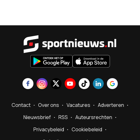
Sportnieu
Contact
Over ons
Vacatures
Adverteren
Nieuwsbrief
RSS
Auteursrechten
Privacybeleid
Cookiebeleid