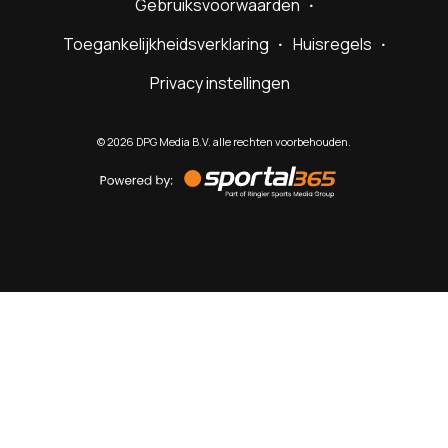
Gebruiksvoorwaarden
Toegankelijkheidsverklaring
Huisregels
Privacy instellingen
©
2026
DPG Media B.V. alle rechten voorbehouden.
Powered
by
Sportal365
Sportnieuws.nl
NET BINNEN
PODCAST
LIVE
VIDEO