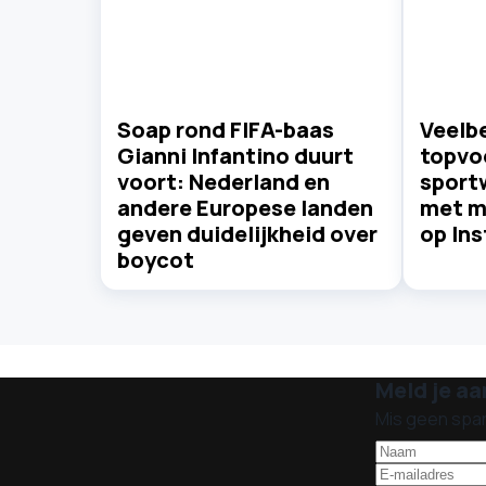
Soap rond FIFA-baas
Veelb
Gianni Infantino duurt
topvo
voort: Nederland en
sportw
andere Europese landen
met m
geven duidelijkheid over
op In
boycot
Meld je aa
Mis geen spa