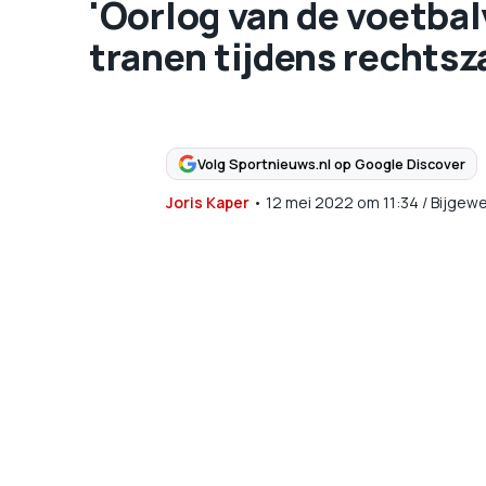
'Oorlog van de voetba
tranen tijdens rechtsz
Volg Sportnieuws.nl op Google Discover
Joris Kaper
•
12 mei 2022
om
11:34
/
Bijgewe