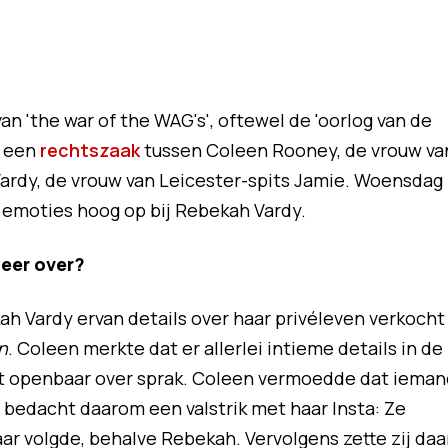
n 'the war of the WAG's', oftewel de 'oorlog van de
k een
rechtszaak
tussen Coleen Rooney, de vrouw va
ardy, de vrouw van Leicester-spits Jamie. Woensdag
e emoties hoog op bij Rebekah Vardy.
eer over?
 Vardy ervan details over haar privéleven verkocht
n
. Coleen merkte dat er allerlei intieme details in de
oit openbaar over sprak. Coleen vermoedde dat ieman
n bedacht daarom een valstrik met haar Insta: Ze
ar volgde, behalve Rebekah. Vervolgens zette zij daa