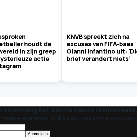
esproken
KNVB spreekt zich na
etballer houdt de
excuses van FIFA-baas
ereld in zijn greep
Gianni Infantino uit: 'Di
ysterieuze actie
brief verandert niets'
stagram
n en ontvang het laatste nieuws rechtstreeks i
nnende evenementen, exclusieve tickets en unieke updates!