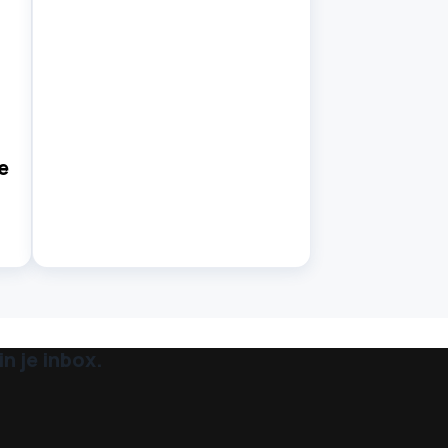
e
n je inbox.