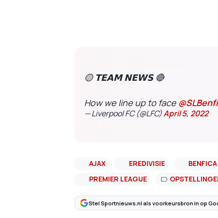
🟡 𝗧𝗘𝗔𝗠 𝗡𝗘𝗪𝗦 🔴
How we line up to face
@SLBenfi
— Liverpool FC (@LFC)
April 5, 2022
AJAX
EREDIVISIE
BENFICA
PREMIER LEAGUE
OPSTELLINGE
Stel Sportnieuws.nl als voorkeursbron in op Go