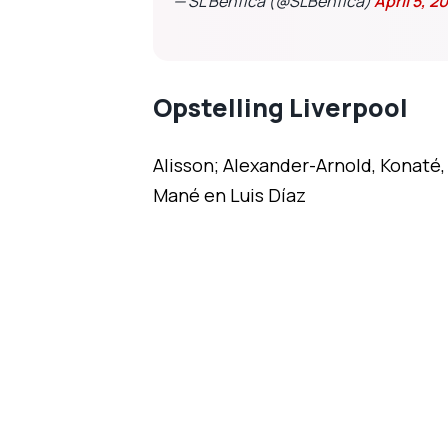
— SL Benfica (@SLBenfica)
April 5, 2
Opstelling Liverpool
Alisson; Alexander-Arnold, Konaté, 
Mané en Luis Díaz