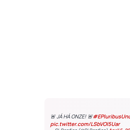
🚨 JÁ HÁ ONZE! 🚨
#EPluribusUn
pic.twitter.com/LSbVOl5Uar