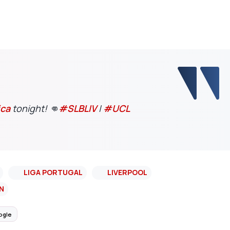
ca
tonight! 👊
#SLBLIV
|
#UCL
LIGA PORTUGAL
LIVERPOOL
N
ogle