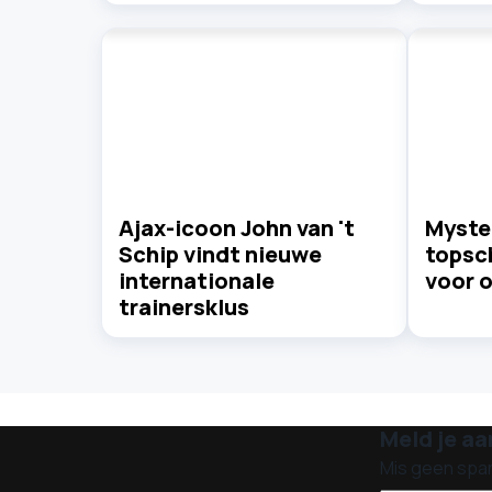
Ajax-icoon John van 't
Myste
Schip vindt nieuwe
topsc
internationale
voor o
trainersklus
Meld je aa
Mis geen spa