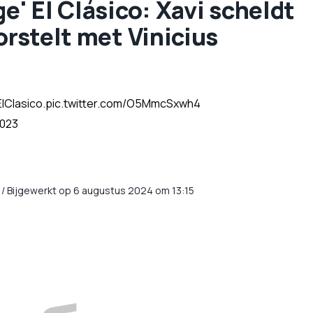
ge' El Clásico: Xavi scheldt
orstelt met Vinicius
lClasico
.
pic.twitter.com/O5MmcSxwh4
2023
/
Bijgewerkt op 6 augustus 2024 om 13:15