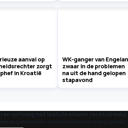
rieuze aanval op
WK-ganger van Engela
heidsrechter zorgt
zwaar in de problemen
phef in Kroatië
na uit de hand gelopen
stapavond
n en ontvang het laatste nieuws rechtstreeks i
nnende evenementen, exclusieve tickets en unieke updates!