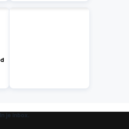
nd
n je inbox.